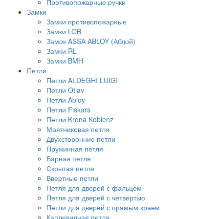
Противопожарные ручки
Замки
Замки противопожарные
Замки LOB
Замок ASSA ABLOY (Аблой)
Замки RL
Замки BMH
Петли
Петли ALDEGHI LUIGI
Петли Otlav
Петли Abloy
Петли Fiskars
Петли Krona Koblenz
Маятниковая петля
Двухсторонние петли
Пружинная петля
Барная петля
Скрытая петля
Ввертные петли
Петля для дверей с фальцем
Петля для дверей с четвертью
Петли для дверей с прямым краем
Каплевидная петля