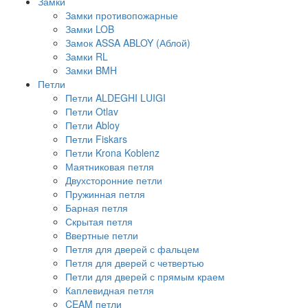
Замки
Замки противопожарные
Замки LOB
Замок ASSA ABLOY (Аблой)
Замки RL
Замки BMH
Петли
Петли ALDEGHI LUIGI
Петли Otlav
Петли Abloy
Петли Fiskars
Петли Krona Koblenz
Маятниковая петля
Двухсторонние петли
Пружинная петля
Барная петля
Скрытая петля
Ввертные петли
Петля для дверей с фальцем
Петля для дверей с четвертью
Петли для дверей с прямым краем
Каплевидная петля
CEAM петли