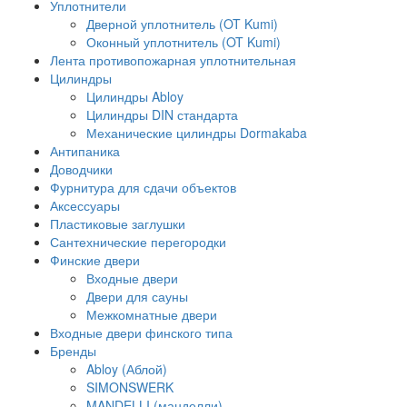
Уплотнители
Дверной уплотнитель (OT Kumi)
Оконный уплотнитель (OT Kumi)
Лента противопожарная уплотнительная
Цилиндры
Цилиндры Abloy
Цилиндры DIN стандарта
Механические цилиндры Dormakaba
Антипаника
Доводчики
Фурнитура для сдачи объектов
Аксессуары
Пластиковые заглушки
Сантехнические перегородки
Финские двери
Входные двери
Двери для сауны
Межкомнатные двери
Входные двери финского типа
Бренды
Abloy (Аблой)
SIMONSWERK
MANDELLI (манделли)