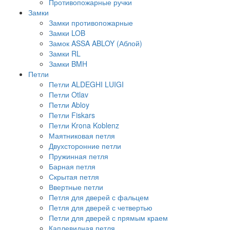
Противопожарные ручки
Замки
Замки противопожарные
Замки LOB
Замок ASSA ABLOY (Аблой)
Замки RL
Замки BMH
Петли
Петли ALDEGHI LUIGI
Петли Otlav
Петли Abloy
Петли Fiskars
Петли Krona Koblenz
Маятниковая петля
Двухсторонние петли
Пружинная петля
Барная петля
Скрытая петля
Ввертные петли
Петля для дверей с фальцем
Петля для дверей с четвертью
Петли для дверей с прямым краем
Каплевидная петля