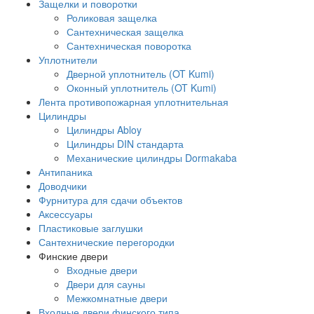
Защелки и поворотки
Роликовая защелка
Сантехническая защелка
Сантехническая поворотка
Уплотнители
Дверной уплотнитель (OT Kumi)
Оконный уплотнитель (OT Kumi)
Лента противопожарная уплотнительная
Цилиндры
Цилиндры Abloy
Цилиндры DIN стандарта
Механические цилиндры Dormakaba
Антипаника
Доводчики
Фурнитура для сдачи объектов
Аксессуары
Пластиковые заглушки
Сантехнические перегородки
Финские двери
Входные двери
Двери для сауны
Межкомнатные двери
Входные двери финского типа