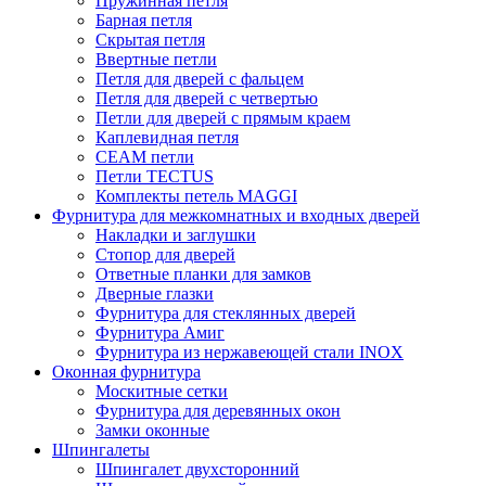
Пружинная петля
Барная петля
Скрытая петля
Ввертные петли
Петля для дверей с фальцем
Петля для дверей с четвертью
Петли для дверей с прямым краем
Каплевидная петля
CEAM петли
Петли TECTUS
Комплекты петель MAGGI
Фурнитура для межкомнатных и входных дверей
Накладки и заглушки
Стопор для дверей
Ответные планки для замков
Дверные глазки
Фурнитура для стеклянных дверей
Фурнитура Амиг
Фурнитура из нержавеющей стали INOX
Оконная фурнитура
Москитные сетки
Фурнитура для деревянных окон
Замки оконные
Шпингалеты
Шпингалет двухсторонний