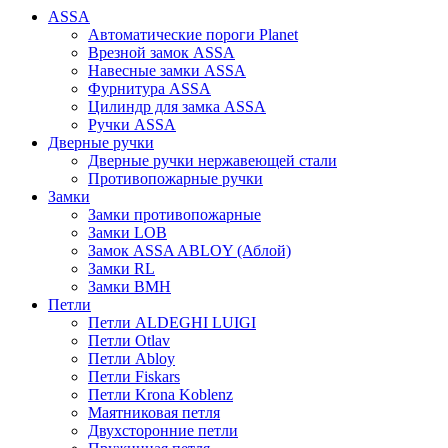
ASSA
Автоматические пороги Planet
Врезной замок ASSA
Навесные замки ASSA
Фурнитура ASSA
Цилиндр для замка ASSA
Ручки ASSA
Дверные ручки
Дверные ручки нержавеющей стали
Противопожарные ручки
Замки
Замки противопожарные
Замки LOB
Замок ASSA ABLOY (Аблой)
Замки RL
Замки BMH
Петли
Петли ALDEGHI LUIGI
Петли Otlav
Петли Abloy
Петли Fiskars
Петли Krona Koblenz
Маятниковая петля
Двухсторонние петли