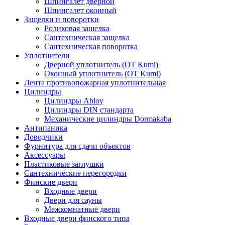
Шпингалет дверной
Шпингалет оконный
Защелки и поворотки
Роликовая защелка
Сантехническая защелка
Сантехническая поворотка
Уплотнители
Дверной уплотнитель (OT Kumi)
Оконный уплотнитель (OT Kumi)
Лента противопожарная уплотнительная
Цилиндры
Цилиндры Abloy
Цилиндры DIN стандарта
Механические цилиндры Dormakaba
Антипаника
Доводчики
Фурнитура для сдачи объектов
Аксессуары
Пластиковые заглушки
Сантехнические перегородки
Финские двери
Входные двери
Двери для сауны
Межкомнатные двери
Входные двери финского типа