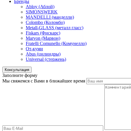
Бренды
Abloy (Аблой)
SIMONSWERK
MANDELLI (манделли)
Colombo (Коломбо)
Metall-GLASS (металл гласс)
Fiskars (Фискарс)
Marvon (Марвон)
Fratelli Comunello (Комунелло)
От-куми
Abus (цилиндры)
Universal (стержень)
Консультация
Заполните форму
Мы свяжемся с Вами в ближайшее время