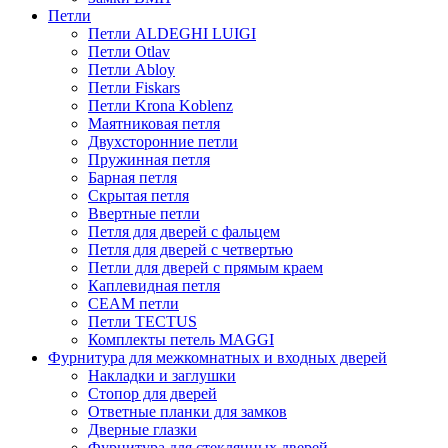
Петли
Петли ALDEGHI LUIGI
Петли Otlav
Петли Abloy
Петли Fiskars
Петли Krona Koblenz
Маятниковая петля
Двухсторонние петли
Пружинная петля
Барная петля
Скрытая петля
Ввертные петли
Петля для дверей с фальцем
Петля для дверей с четвертью
Петли для дверей с прямым краем
Каплевидная петля
CEAM петли
Петли TECTUS
Комплекты петель MAGGI
Фурнитура для межкомнатных и входных дверей
Накладки и заглушки
Стопор для дверей
Ответные планки для замков
Дверные глазки
Фурнитура для стеклянных дверей