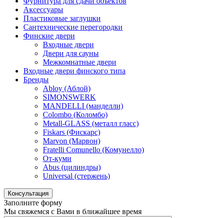
Фурнитура для сдачи объектов
Аксессуары
Пластиковые заглушки
Сантехнические перегородки
Финские двери
Входные двери
Двери для сауны
Межкомнатные двери
Входные двери финского типа
Бренды
Abloy (Аблой)
SIMONSWERK
MANDELLI (манделли)
Colombo (Коломбо)
Metall-GLASS (металл гласс)
Fiskars (Фискарс)
Marvon (Марвон)
Fratelli Comunello (Комунелло)
От-куми
Abus (цилиндры)
Universal (стержень)
Консультация
Заполните форму
Мы свяжемся с Вами в ближайшее время