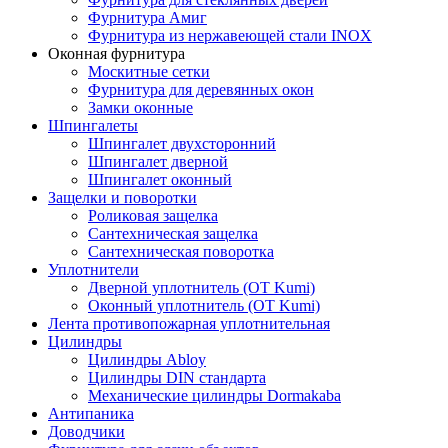
Фурнитура Амиг
Фурнитура из нержавеющей стали INOX
Оконная фурнитура
Москитные сетки
Фурнитура для деревянных окон
Замки оконные
Шпингалеты
Шпингалет двухсторонний
Шпингалет дверной
Шпингалет оконный
Защелки и поворотки
Роликовая защелка
Сантехническая защелка
Сантехническая поворотка
Уплотнители
Дверной уплотнитель (OT Kumi)
Оконный уплотнитель (OT Kumi)
Лента противопожарная уплотнительная
Цилиндры
Цилиндры Abloy
Цилиндры DIN стандарта
Механические цилиндры Dormakaba
Антипаника
Доводчики