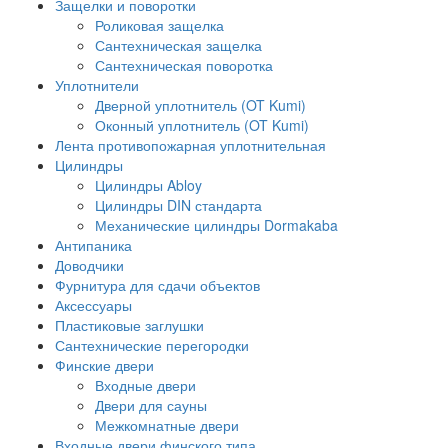
Защелки и поворотки
Роликовая защелка
Сантехническая защелка
Сантехническая поворотка
Уплотнители
Дверной уплотнитель (OT Kumi)
Оконный уплотнитель (OT Kumi)
Лента противопожарная уплотнительная
Цилиндры
Цилиндры Abloy
Цилиндры DIN стандарта
Механические цилиндры Dormakaba
Антипаника
Доводчики
Фурнитура для сдачи объектов
Аксессуары
Пластиковые заглушки
Сантехнические перегородки
Финские двери
Входные двери
Двери для сауны
Межкомнатные двери
Входные двери финского типа