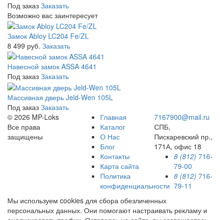
Под заказ
Заказать
Возможно вас заинтересует
Замок Abloy LC204 Fe/ZL
8 499 руб.
Заказать
Навесной замок ASSA 4641
Под заказ
Заказать
Массивная дверь Jeld-Wen 105L
Под заказ
Заказать
© 2026 MP-Loks
Главная
7167900@mail.ru
Все права
Каталог
СПБ,
защищены
О Нас
Пискаревский пр.,
Блог
171А, офис 18
Контакты
8 (812)
716-
Карта сайта
79-00
Политика
8 (812)
716-
конфиденциальности
79-11
Мы используем cookies для сбора обезличенных
персональных данных. Они помогают настраивать рекламу и
анализировать трафик. Оставаясь на сайте, вы соглашаетесь