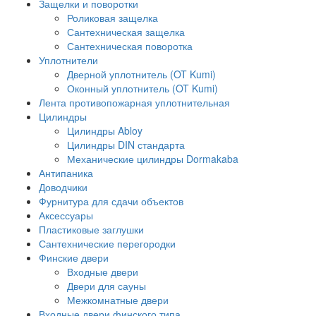
Защелки и поворотки
Роликовая защелка
Сантехническая защелка
Сантехническая поворотка
Уплотнители
Дверной уплотнитель (OT Kumi)
Оконный уплотнитель (OT Kumi)
Лента противопожарная уплотнительная
Цилиндры
Цилиндры Abloy
Цилиндры DIN стандарта
Механические цилиндры Dormakaba
Антипаника
Доводчики
Фурнитура для сдачи объектов
Аксессуары
Пластиковые заглушки
Сантехнические перегородки
Финские двери
Входные двери
Двери для сауны
Межкомнатные двери
Входные двери финского типа