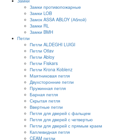
Замки
Замки противопожарные
Замки LOB
Замок ASSA ABLOY (Аблой)
Замки RL
Замки BMH
Петли
Петли ALDEGHI LUIGI
Петли Otlav
Петли Abloy
Петли Fiskars
Петли Krona Koblenz
Маятниковая петля
Двухсторонние петли
Пружинная петля
Барная петля
Скрытая петля
Ввертные петли
Петля для дверей с фальцем
Петля для дверей с четвертью
Петли для дверей с прямым краем
Каплевидная петля
CEAM петли