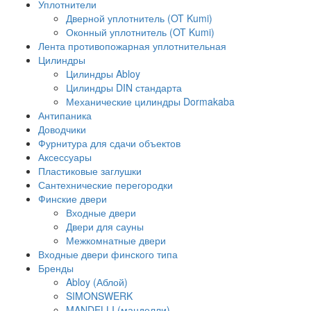
Уплотнители
Дверной уплотнитель (OT Kumi)
Оконный уплотнитель (OT Kumi)
Лента противопожарная уплотнительная
Цилиндры
Цилиндры Abloy
Цилиндры DIN стандарта
Механические цилиндры Dormakaba
Антипаника
Доводчики
Фурнитура для сдачи объектов
Аксессуары
Пластиковые заглушки
Сантехнические перегородки
Финские двери
Входные двери
Двери для сауны
Межкомнатные двери
Входные двери финского типа
Бренды
Abloy (Аблой)
SIMONSWERK
MANDELLI (манделли)