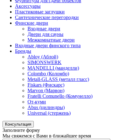
Фурнитура для сдачи объектов
Аксессуары
Пластиковые заглушки
Сантехнические перегородки
Финские двери
Входные двери
Двери для сауны
Межкомнатные двери
Входные двери финского типа
Бренды
Abloy (Аблой)
SIMONSWERK
MANDELLI (манделли)
Colombo (Коломбо)
Metall-GLASS (металл гласс)
Fiskars (Фискарс)
Marvon (Марвон)
Fratelli Comunello (Комунелло)
От-куми
Abus (цилиндры)
Universal (стержень)
Консультация
Заполните форму
Мы свяжемся с Вами в ближайшее время