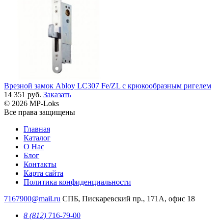
Врезной замок Abloy LC307 Fe/ZL с крюкообразным ригелем
14 351 руб.
Заказать
© 2026 MP-Loks
Все права защищены
Главная
Каталог
О Нас
Блог
Контакты
Карта сайта
Политика конфиденциальности
7167900@mail.ru
СПБ, Пискаревский пр., 171А, офис 18
8 (812)
716-79-00