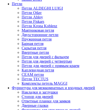
Петли
Петли ALDEGHI LUIGI
Петли Otlav
Петли Abloy
Петли Fiskars
Петли Krona Koblenz
Маятниковая петля
Двухсторонние петли
Пружинная петля
Барная петля
Скрытая петля
Ввертные петли
Петля для дверей с фальцем
Петля для дверей с четвертью
Петли для дверей с прямым краем
Каплевидная петля
CEAM петли
Петли TECTUS
Комплекты петель MAGGI
Фурнитура для межкомнатных и входных дверей
Накладки и заглушки
Стопор для дверей
Ответные планки для замков
Дверные глазки
Фурнитура для стеклянных дверей