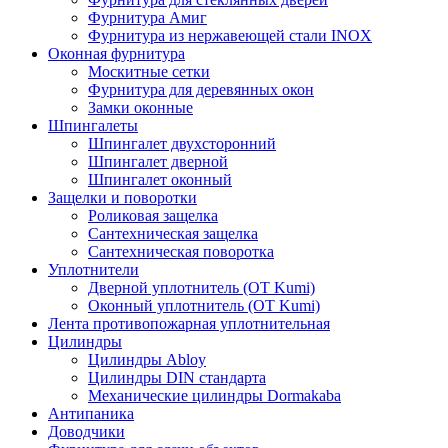
Фурнитура Амиг
Фурнитура из нержавеющей стали INOX
Оконная фурнитура
Москитные сетки
Фурнитура для деревянных окон
Замки оконные
Шпингалеты
Шпингалет двухсторонний
Шпингалет дверной
Шпингалет оконный
Защелки и поворотки
Роликовая защелка
Сантехническая защелка
Сантехническая поворотка
Уплотнители
Дверной уплотнитель (OT Kumi)
Оконный уплотнитель (OT Kumi)
Лента противопожарная уплотнительная
Цилиндры
Цилиндры Abloy
Цилиндры DIN стандарта
Механические цилиндры Dormakaba
Антипаника
Доводчики