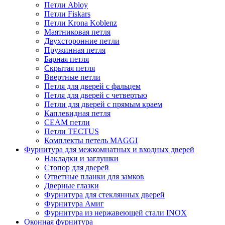
Петли Abloy
Петли Fiskars
Петли Krona Koblenz
Маятниковая петля
Двухсторонние петли
Пружинная петля
Барная петля
Скрытая петля
Ввертные петли
Петля для дверей с фальцем
Петля для дверей с четвертью
Петли для дверей с прямым краем
Каплевидная петля
CEAM петли
Петли TECTUS
Комплекты петель MAGGI
Фурнитура для межкомнатных и входных дверей
Накладки и заглушки
Стопор для дверей
Ответные планки для замков
Дверные глазки
Фурнитура для стеклянных дверей
Фурнитура Амиг
Фурнитура из нержавеющей стали INOX
Оконная фурнитура