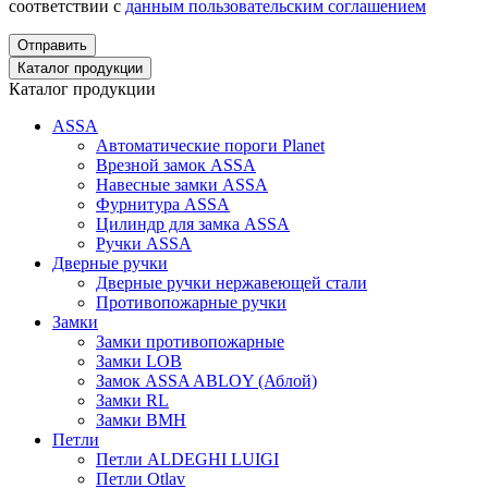
соответствии с
данным пользовательским соглашением
Отправить
Каталог продукции
Каталог продукции
ASSA
Автоматические пороги Planet
Врезной замок ASSA
Навесные замки ASSA
Фурнитура ASSA
Цилиндр для замка ASSA
Ручки ASSA
Дверные ручки
Дверные ручки нержавеющей стали
Противопожарные ручки
Замки
Замки противопожарные
Замки LOB
Замок ASSA ABLOY (Аблой)
Замки RL
Замки BMH
Петли
Петли ALDEGHI LUIGI
Петли Otlav