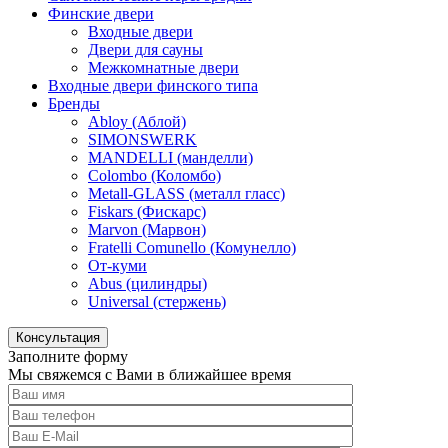
Финские двери
Входные двери
Двери для сауны
Межкомнатные двери
Входные двери финского типа
Бренды
Abloy (Аблой)
SIMONSWERK
MANDELLI (манделли)
Colombo (Коломбо)
Metall-GLASS (металл гласс)
Fiskars (Фискарс)
Marvon (Марвон)
Fratelli Comunello (Комунелло)
От-куми
Abus (цилиндры)
Universal (стержень)
Консультация
Заполните форму
Мы свяжемся с Вами в ближайшее время