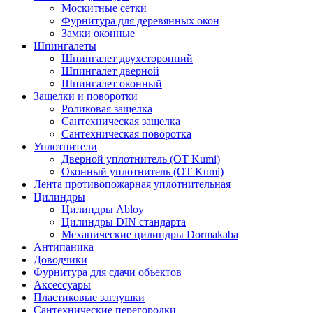
Москитные сетки
Фурнитура для деревянных окон
Замки оконные
Шпингалеты
Шпингалет двухсторонний
Шпингалет дверной
Шпингалет оконный
Защелки и поворотки
Роликовая защелка
Сантехническая защелка
Сантехническая поворотка
Уплотнители
Дверной уплотнитель (OT Kumi)
Оконный уплотнитель (OT Kumi)
Лента противопожарная уплотнительная
Цилиндры
Цилиндры Abloy
Цилиндры DIN стандарта
Механические цилиндры Dormakaba
Антипаника
Доводчики
Фурнитура для сдачи объектов
Аксессуары
Пластиковые заглушки
Сантехнические перегородки