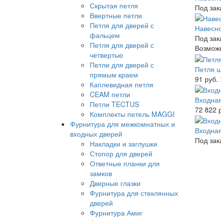
Скрытая петля
Под зак
Ввертные петли
Петля для дверей с
Навесно
фальцем
Под зак
Петля для дверей с
Возможн
четвертью
Петли для дверей с
Петля ш
прямым краем
91 руб.
Каплевидная петля
CEAM петли
Входная
Петли TECTUS
72 822 
Комплекты петель MAGGI
Фурнитура для межкомнатных и
Входная
входных дверей
Под зак
Накладки и заглушки
Стопор для дверей
Ответные планки для
замков
Дверные глазки
Фурнитура для стеклянных
дверей
Фурнитура Амиг