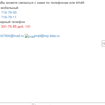
Вы можете связаться с нами по телефонам или email:
 мобильный
) 716-79-00
) 716-79-11
нарный телефон
) 331-75-85
доб. 131
1
167900@mail.ru
mail@mp-loks.ru