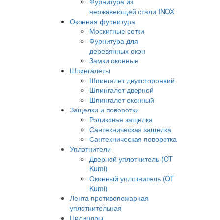
Фурнитура из
нержавеющей стали INOX
Оконная фурнитура
Москитные сетки
Фурнитура для
деревянных окон
Замки оконные
Шпингалеты
Шпингалет двухсторонний
Шпингалет дверной
Шпингалет оконный
Защелки и поворотки
Роликовая защелка
Сантехническая защелка
Сантехническая поворотка
Уплотнители
Дверной уплотнитель (OT
Kumi)
Оконный уплотнитель (OT
Kumi)
Лента противопожарная
уплотнительная
Цилиндры