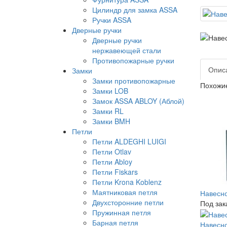
Цилиндр для замка ASSA
Ручки ASSA
Дверные ручки
Дверные ручки
нержавеющей стали
Противопожарные ручки
Опис
Замки
Замки противопожарные
Похожи
Замки LOB
Замок ASSA ABLOY (Аблой)
Замки RL
Замки BMH
Петли
Петли ALDEGHI LUIGI
Петли Otlav
Петли Abloy
Петли Fiskars
Петли Krona Koblenz
Маятниковая петля
Навесно
Двухсторонние петли
Под зак
Пружинная петля
Барная петля
Навесно