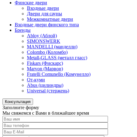
Финские двери
Входные двери
Двери для сауны
Межкомнатные двери
Входные двери финского типа
Бренды
Abloy (Аблой)
SIMONSWERK
MANDELLI (манделли)
Colombo (Коломбо)
Metall-GLASS (металл гласс)
Fiskars (Фискарс)
Marvon (Марвон)
Fratelli Comunello (Комунелло)
От-куми
Abus (цилиндры)
Universal (стержень)
Консультация
Заполните форму
Мы свяжемся с Вами в ближайшее время