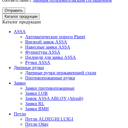
соответствии с
данным пользовательским соглашением
Отправить
Каталог продукции
Каталог продукции
ASSA
Автоматические пороги Planet
Врезной замок ASSA
Навесные замки ASSA
Фурнитура ASSA
Цилиндр для замка ASSA
Ручки ASSA
Дверные ручки
Дверные ручки нержавеющей стали
Противопожарные ручки
Замки
Замки противопожарные
Замки LOB
Замок ASSA ABLOY (Аблой)
Замки RL
Замки BMH
Петли
Петли ALDEGHI LUIGI
Петли Otlav