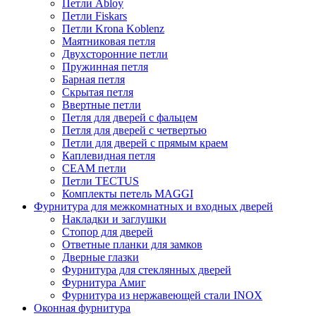
Петли Abloy
Петли Fiskars
Петли Krona Koblenz
Маятниковая петля
Двухсторонние петли
Пружинная петля
Барная петля
Скрытая петля
Ввертные петли
Петля для дверей с фальцем
Петля для дверей с четвертью
Петли для дверей с прямым краем
Каплевидная петля
CEAM петли
Петли TECTUS
Комплекты петель MAGGI
Фурнитура для межкомнатных и входных дверей
Накладки и заглушки
Стопор для дверей
Ответные планки для замков
Дверные глазки
Фурнитура для стеклянных дверей
Фурнитура Амиг
Фурнитура из нержавеющей стали INOX
Оконная фурнитура