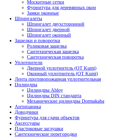
Москитные сетки
Фурнитура для деревянных окон
Замки оконные
Шпингалеты
Шпингалет двухсторонний
Шпингалет дверной
Шпингалет оконный
Защелки и поворотки
Роликовая защелка
Сантехническая защелка
Сантехническая поворотка
Уплотнители
Дверной уплотнитель (OT Kumi)
Оконный уплотнитель (OT Kumi)
Лента противопожарная уплотнительная
Цилиндры
Цилиндры Abloy
Цилиндры DIN стандарта
Механические цилиндры Dormakaba
Антипаника
Доводчики
Фурнитура для сдачи объектов
Аксессуары
Пластиковые заглушки
Сантехнические перегородки