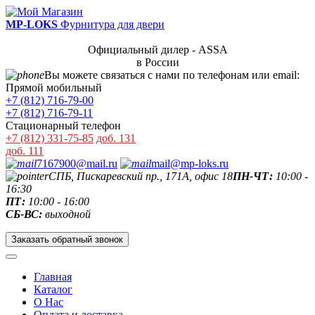
MP-LOKS
Фурнитура для двери
Официальный дилер - ASSA
в России
Вы можете связаться с нами по телефонам или email:
Прямой мобильный
+7 (812) 716-79-00
+7 (812) 716-79-11
Стационарный телефон
+7 (812) 331-75-85
доб. 131
доб. 111
7167900@mail.ru
mail@mp-loks.ru
СПБ, Пискаревский пр., 171А, офис 18
ПН-ЧТ:
10:00 -
16:30
ПТ:
10:00 - 16:00
СБ-ВС:
выходной
Заказать обратный звонок
Главная
Каталог
О Нас
Оплата и доставка