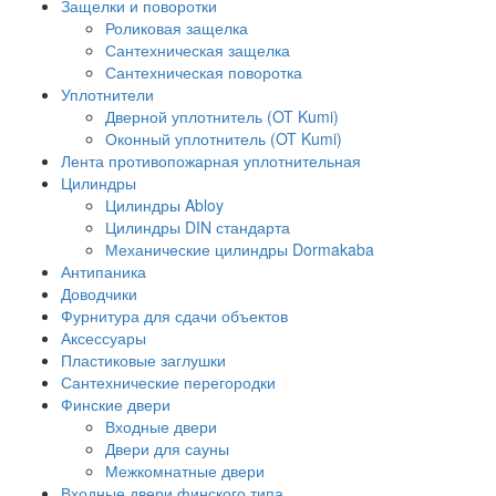
Защелки и поворотки
Роликовая защелка
Сантехническая защелка
Сантехническая поворотка
Уплотнители
Дверной уплотнитель (OT Kumi)
Оконный уплотнитель (OT Kumi)
Лента противопожарная уплотнительная
Цилиндры
Цилиндры Abloy
Цилиндры DIN стандарта
Механические цилиндры Dormakaba
Антипаника
Доводчики
Фурнитура для сдачи объектов
Аксессуары
Пластиковые заглушки
Сантехнические перегородки
Финские двери
Входные двери
Двери для сауны
Межкомнатные двери
Входные двери финского типа