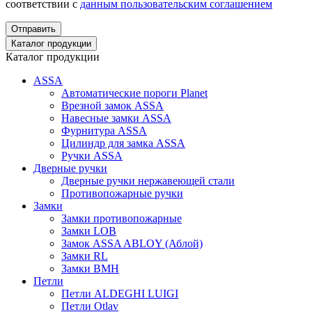
соответствии с
данным пользовательским соглашением
Отправить
Каталог продукции
Каталог продукции
ASSA
Автоматические пороги Planet
Врезной замок ASSA
Навесные замки ASSA
Фурнитура ASSA
Цилиндр для замка ASSA
Ручки ASSA
Дверные ручки
Дверные ручки нержавеющей стали
Противопожарные ручки
Замки
Замки противопожарные
Замки LOB
Замок ASSA ABLOY (Аблой)
Замки RL
Замки BMH
Петли
Петли ALDEGHI LUIGI
Петли Otlav