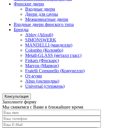
Финские двери
Входные двери
Двери для сауны
Межкомнатные двери
Входные двери финского типа
Бренды
Abloy (Аблой)
SIMONSWERK
MANDELLI (манделли)
Colombo (Коломбо)
Metall-GLASS (металл гласс)
Fiskars (Фискарс)
Marvon (Марвон)
Fratelli Comunello (Комунелло)
От-куми
Abus (цилиндры)
Universal (стержень)
Консультация
Заполните форму
Мы свяжемся с Вами в ближайшее время