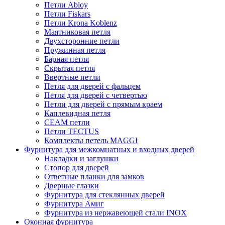
Петли Abloy
Петли Fiskars
Петли Krona Koblenz
Маятниковая петля
Двухсторонние петли
Пружинная петля
Барная петля
Скрытая петля
Ввертные петли
Петля для дверей с фальцем
Петля для дверей с четвертью
Петли для дверей с прямым краем
Каплевидная петля
CEAM петли
Петли TECTUS
Комплекты петель MAGGI
Фурнитура для межкомнатных и входных дверей
Накладки и заглушки
Стопор для дверей
Ответные планки для замков
Дверные глазки
Фурнитура для стеклянных дверей
Фурнитура Амиг
Фурнитура из нержавеющей стали INOX
Оконная фурнитура