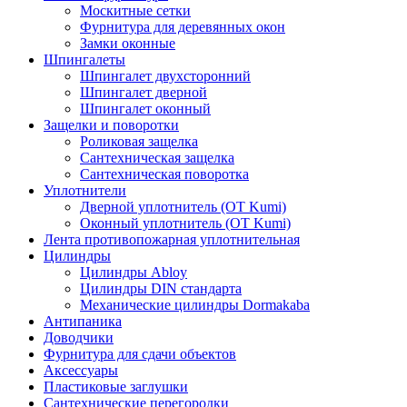
Москитные сетки
Фурнитура для деревянных окон
Замки оконные
Шпингалеты
Шпингалет двухсторонний
Шпингалет дверной
Шпингалет оконный
Защелки и поворотки
Роликовая защелка
Сантехническая защелка
Сантехническая поворотка
Уплотнители
Дверной уплотнитель (OT Kumi)
Оконный уплотнитель (OT Kumi)
Лента противопожарная уплотнительная
Цилиндры
Цилиндры Abloy
Цилиндры DIN стандарта
Механические цилиндры Dormakaba
Антипаника
Доводчики
Фурнитура для сдачи объектов
Аксессуары
Пластиковые заглушки
Сантехнические перегородки