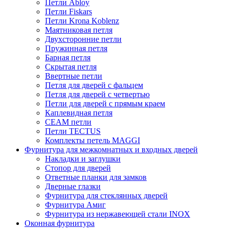
Петли Abloy
Петли Fiskars
Петли Krona Koblenz
Маятниковая петля
Двухсторонние петли
Пружинная петля
Барная петля
Скрытая петля
Ввертные петли
Петля для дверей с фальцем
Петля для дверей с четвертью
Петли для дверей с прямым краем
Каплевидная петля
CEAM петли
Петли TECTUS
Комплекты петель MAGGI
Фурнитура для межкомнатных и входных дверей
Накладки и заглушки
Стопор для дверей
Ответные планки для замков
Дверные глазки
Фурнитура для стеклянных дверей
Фурнитура Амиг
Фурнитура из нержавеющей стали INOX
Оконная фурнитура