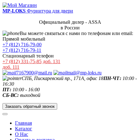
MP-LOKS
Фурнитура для двери
Официальный дилер - ASSA
в России
Вы можете связаться с нами по телефонам или email:
Прямой мобильный
+7 (812) 716-79-00
+7 (812) 716-79-11
Стационарный телефон
+7 (812) 331-75-85
доб. 131
доб. 111
7167900@mail.ru
mail@mp-loks.ru
СПБ, Пискаревский пр., 171А, офис 18
ПН-ЧТ:
10:00 -
16:30
ПТ:
10:00 - 16:00
СБ-ВС:
выходной
Заказать обратный звонок
Главная
Каталог
О Нас
Оплата и доставка