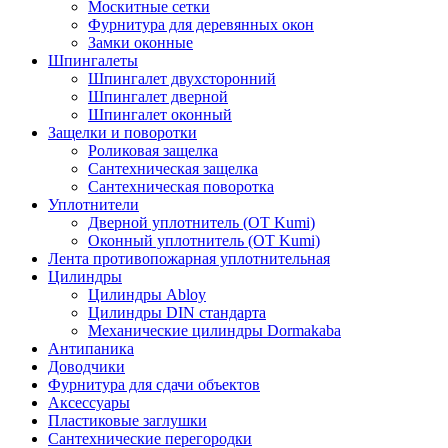
Москитные сетки
Фурнитура для деревянных окон
Замки оконные
Шпингалеты
Шпингалет двухсторонний
Шпингалет дверной
Шпингалет оконный
Защелки и поворотки
Роликовая защелка
Сантехническая защелка
Сантехническая поворотка
Уплотнители
Дверной уплотнитель (OT Kumi)
Оконный уплотнитель (OT Kumi)
Лента противопожарная уплотнительная
Цилиндры
Цилиндры Abloy
Цилиндры DIN стандарта
Механические цилиндры Dormakaba
Антипаника
Доводчики
Фурнитура для сдачи объектов
Аксессуары
Пластиковые заглушки
Сантехнические перегородки