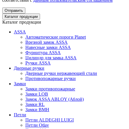
соответствии с
данным пользовательским соглашением
Отправить
Каталог продукции
Каталог продукции
ASSA
Автоматические пороги Planet
Врезной замок ASSA
Навесные замки ASSA
Фурнитура ASSA
Цилиндр для замка ASSA
Ручки ASSA
Дверные ручки
Дверные ручки нержавеющей стали
Противопожарные ручки
Замки
Замки противопожарные
Замки LOB
Замок ASSA ABLOY (Аблой)
Замки RL
Замки BMH
Петли
Петли ALDEGHI LUIGI
Петли Otlav