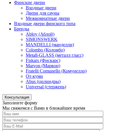
Финские двери
Входные двери
Двери для сауны
Межкомнатные двери
Входные двери финского типа
Бренды
Abloy (Аблой)
SIMONSWERK
MANDELLI (манделли)
Colombo (Коломбо)
Metall-GLASS (металл гласс)
Fiskars (Фискарс)
Marvon (Марвон)
Fratelli Comunello (Комунелло)
От-куми
Abus (цилиндры)
Universal (стержень)
Консультация
Заполните форму
Мы свяжемся с Вами в ближайшее время