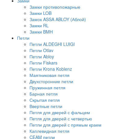
Замки
Замки противопожарные
Замки LOB
Замок ASSA ABLOY (Аблой)
Замки RL
Замки BMH
Петли
Петли ALDEGHI LUIGI
Петли Otlav
Петли Abloy
Петли Fiskars
Петли Krona Koblenz
Маятниковая петля
Двухсторонние петли
Пружинная петля
Барная петля
Скрытая петля
Ввертные петли
Петля для дверей с фальцем
Петля для дверей с четвертью
Петли для дверей с прямым краем
Каплевидная петля
CEAM петли