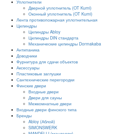
Уплотнители
Дверной уплотнитель (OT Kumi)
Оконный уплотнитель (OT Kumi)
Лента противопожарная уплотнительная
Цилиндры
Цилиндры Abloy
Цилиндры DIN стандарта
Механические цилиндры Dormakaba
Антипаника
Доводчики
Фурнитура для сдачи объектов
Аксессуары
Пластиковые заглушки
Сантехнические перегородки
Финские двери
Входные двери
Двери для сауны
Межкомнатные двери
Входные двери финского типа
Бренды
Abloy (Аблой)
SIMONSWERK
MANDELLI (манделли)