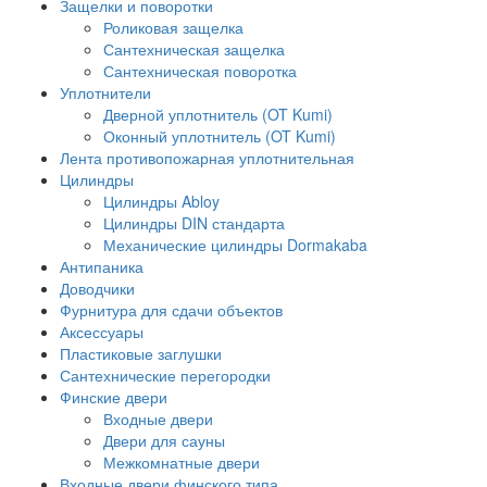
Защелки и поворотки
Роликовая защелка
Сантехническая защелка
Сантехническая поворотка
Уплотнители
Дверной уплотнитель (OT Kumi)
Оконный уплотнитель (OT Kumi)
Лента противопожарная уплотнительная
Цилиндры
Цилиндры Abloy
Цилиндры DIN стандарта
Механические цилиндры Dormakaba
Антипаника
Доводчики
Фурнитура для сдачи объектов
Аксессуары
Пластиковые заглушки
Сантехнические перегородки
Финские двери
Входные двери
Двери для сауны
Межкомнатные двери
Входные двери финского типа