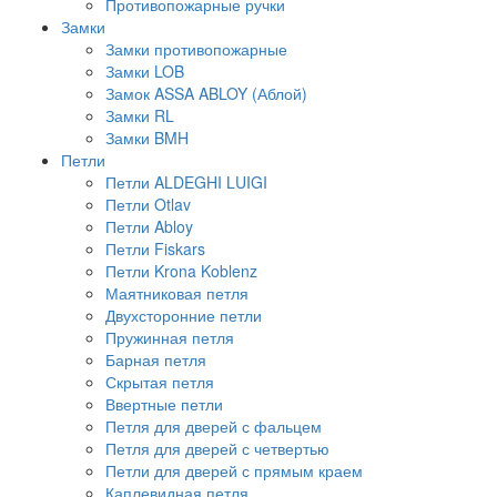
Противопожарные ручки
Замки
Замки противопожарные
Замки LOB
Замок ASSA ABLOY (Аблой)
Замки RL
Замки BMH
Петли
Петли ALDEGHI LUIGI
Петли Otlav
Петли Abloy
Петли Fiskars
Петли Krona Koblenz
Маятниковая петля
Двухсторонние петли
Пружинная петля
Барная петля
Скрытая петля
Ввертные петли
Петля для дверей с фальцем
Петля для дверей с четвертью
Петли для дверей с прямым краем
Каплевидная петля