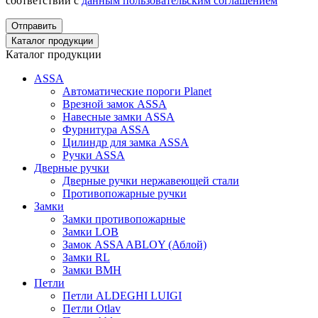
соответствии с
данным пользовательским соглашением
Отправить
Каталог продукции
Каталог продукции
ASSA
Автоматические пороги Planet
Врезной замок ASSA
Навесные замки ASSA
Фурнитура ASSA
Цилиндр для замка ASSA
Ручки ASSA
Дверные ручки
Дверные ручки нержавеющей стали
Противопожарные ручки
Замки
Замки противопожарные
Замки LOB
Замок ASSA ABLOY (Аблой)
Замки RL
Замки BMH
Петли
Петли ALDEGHI LUIGI
Петли Otlav