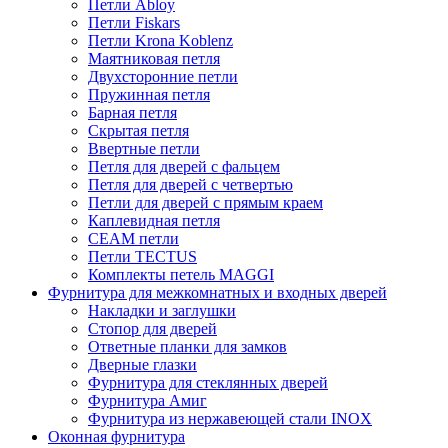
Петли Abloy
Петли Fiskars
Петли Krona Koblenz
Маятниковая петля
Двухсторонние петли
Пружинная петля
Барная петля
Скрытая петля
Ввертные петли
Петля для дверей с фальцем
Петля для дверей с четвертью
Петли для дверей с прямым краем
Каплевидная петля
CEAM петли
Петли TECTUS
Комплекты петель MAGGI
Фурнитура для межкомнатных и входных дверей
Накладки и заглушки
Стопор для дверей
Ответные планки для замков
Дверные глазки
Фурнитура для стеклянных дверей
Фурнитура Амиг
Фурнитура из нержавеющей стали INOX
Оконная фурнитура