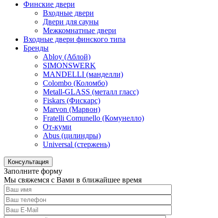
Финские двери
Входные двери
Двери для сауны
Межкомнатные двери
Входные двери финского типа
Бренды
Abloy (Аблой)
SIMONSWERK
MANDELLI (манделли)
Colombo (Коломбо)
Metall-GLASS (металл гласс)
Fiskars (Фискарс)
Marvon (Марвон)
Fratelli Comunello (Комунелло)
От-куми
Abus (цилиндры)
Universal (стержень)
Консультация
Заполните форму
Мы свяжемся с Вами в ближайшее время