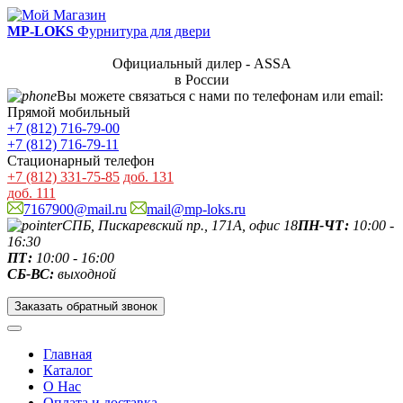
MP-LOKS
Фурнитура для двери
Официальный дилер - ASSA
в России
Вы можете связаться с нами по телефонам или email:
Прямой мобильный
+7 (812) 716-79-00
+7 (812) 716-79-11
Стационарный телефон
+7 (812) 331-75-85
доб. 131
доб. 111
7167900@mail.ru
mail@mp-loks.ru
СПБ, Пискаревский пр., 171А, офис 18
ПН-ЧТ:
10:00 -
16:30
ПТ:
10:00 - 16:00
СБ-ВС:
выходной
Заказать обратный звонок
Главная
Каталог
О Нас
Оплата и доставка