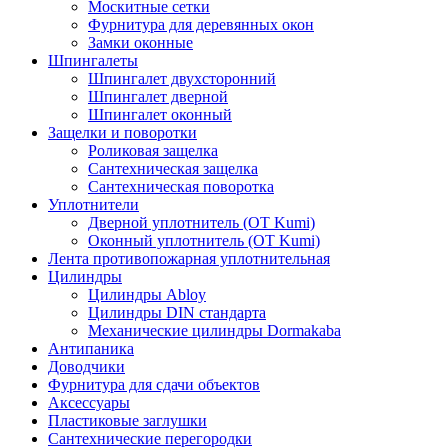
Москитные сетки
Фурнитура для деревянных окон
Замки оконные
Шпингалеты
Шпингалет двухсторонний
Шпингалет дверной
Шпингалет оконный
Защелки и поворотки
Роликовая защелка
Сантехническая защелка
Сантехническая поворотка
Уплотнители
Дверной уплотнитель (OT Kumi)
Оконный уплотнитель (OT Kumi)
Лента противопожарная уплотнительная
Цилиндры
Цилиндры Abloy
Цилиндры DIN стандарта
Механические цилиндры Dormakaba
Антипаника
Доводчики
Фурнитура для сдачи объектов
Аксессуары
Пластиковые заглушки
Сантехнические перегородки