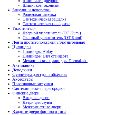
Шпингалет дверной
Шпингалет оконный
Защелки и поворотки
Роликовая защелка
Сантехническая защелка
Сантехническая поворотка
Уплотнители
Дверной уплотнитель (OT Kumi)
Оконный уплотнитель (OT Kumi)
Лента противопожарная уплотнительная
Цилиндры
Цилиндры Abloy
Цилиндры DIN стандарта
Механические цилиндры Dormakaba
Антипаника
Доводчики
Фурнитура для сдачи объектов
Аксессуары
Пластиковые заглушки
Сантехнические перегородки
Финские двери
Входные двери
Двери для сауны
Межкомнатные двери
Входные двери финского типа