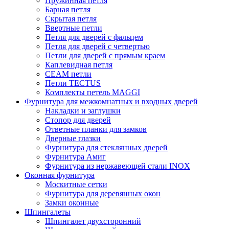
Пружинная петля
Барная петля
Скрытая петля
Ввертные петли
Петля для дверей с фальцем
Петля для дверей с четвертью
Петли для дверей с прямым краем
Каплевидная петля
CEAM петли
Петли TECTUS
Комплекты петель MAGGI
Фурнитура для межкомнатных и входных дверей
Накладки и заглушки
Стопор для дверей
Ответные планки для замков
Дверные глазки
Фурнитура для стеклянных дверей
Фурнитура Амиг
Фурнитура из нержавеющей стали INOX
Оконная фурнитура
Москитные сетки
Фурнитура для деревянных окон
Замки оконные
Шпингалеты
Шпингалет двухсторонний