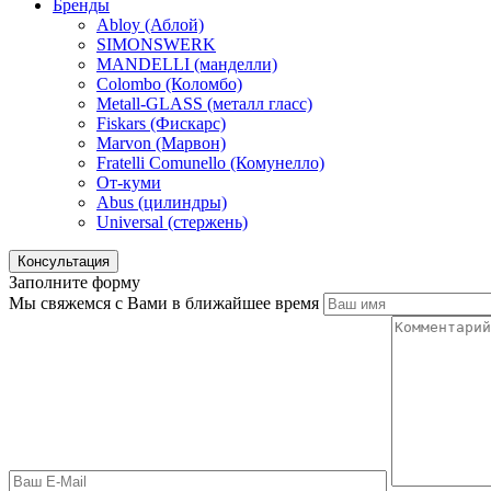
Бренды
Abloy (Аблой)
SIMONSWERK
MANDELLI (манделли)
Colombo (Коломбо)
Metall-GLASS (металл гласс)
Fiskars (Фискарс)
Marvon (Марвон)
Fratelli Comunello (Комунелло)
От-куми
Abus (цилиндры)
Universal (стержень)
Консультация
Заполните форму
Мы свяжемся с Вами в ближайшее время