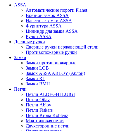
ASSA
Автоматические пороги Planet
Врезной замок ASSA
Навесные замки ASSA
Фурнитура ASSA
Цилиндр для замка ASSA
Ручки ASSA
Дверные ручки
Дверные ручки нержавеющей стали
Противопожарные ручки
Замки
Замки противопожарные
Замки LOB
Замок ASSA ABLOY (Аблой)
Замки RL
Замки BMH
Петли
Петли ALDEGHI LUIGI
Петли Otlav
Петли Abloy
Петли Fiskars
Петли Krona Koblenz
Маятниковая петля
Двухсторонние петли