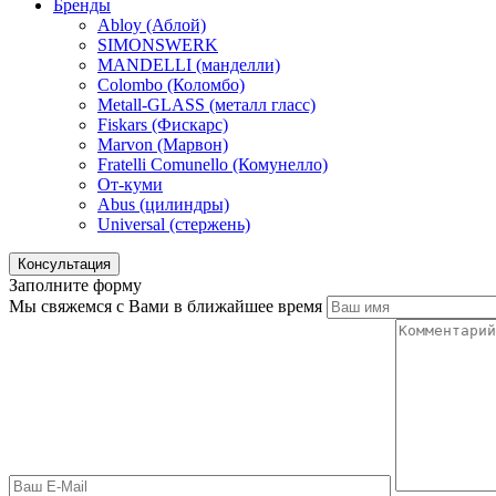
Бренды
Abloy (Аблой)
SIMONSWERK
MANDELLI (манделли)
Colombo (Коломбо)
Metall-GLASS (металл гласс)
Fiskars (Фискарс)
Marvon (Марвон)
Fratelli Comunello (Комунелло)
От-куми
Abus (цилиндры)
Universal (стержень)
Консультация
Заполните форму
Мы свяжемся с Вами в ближайшее время