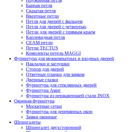
Пружинная петля
Барная петля
Скрытая петля
Ввертные петли
Петля для дверей с фальцем
Петля для дверей с четвертью
Петли для дверей с прямым краем
Каплевидная петля
CEAM петли
Петли TECTUS
Комплекты петель MAGGI
Фурнитура для межкомнатных и входных дверей
Накладки и заглушки
Стопор для дверей
Ответные планки для замков
Дверные глазки
Фурнитура для стеклянных дверей
Фурнитура Амиг
Фурнитура из нержавеющей стали INOX
Оконная фурнитура
Москитные сетки
Фурнитура для деревянных окон
Замки оконные
Шпингалеты
Шпингалет двухсторонний