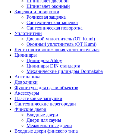
Шпингалет дверной
Шпингалет оконный
Защелки и поворотки
Роликовая защелка
Сантехническая защелка
Сантехническая поворотка
Уплотнители
Дверной уплотнитель (OT Kumi)
Оконный уплотнитель (OT Kumi)
Лента противопожарная уплотнительная
Цилиндры
Цилиндры Abloy
Цилиндры DIN стандарта
Механические цилиндры Dormakaba
Антипаника
Доводчики
Фурнитура для сдачи объектов
Аксессуары
Пластиковые заглушки
Сантехнические перегородки
Финские двери
Входные двери
Двери для сауны
Межкомнатные двери
Входные двери финского типа