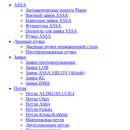
ASSA
Автоматические пороги Planet
Врезной замок ASSA
Навесные замки ASSA
Фурнитура ASSA
Цилиндр для замка ASSA
Ручки ASSA
Дверные ручки
Дверные ручки нержавеющей стали
Противопожарные ручки
Замки
Замки противопожарные
Замки LOB
Замок ASSA ABLOY (Аблой)
Замки RL
Замки BMH
Петли
Петли ALDEGHI LUIGI
Петли Otlav
Петли Abloy
Петли Fiskars
Петли Krona Koblenz
Маятниковая петля
Двухсторонние петли