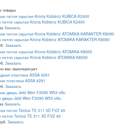
е товары
 петля скрытая Krona Koblenz KUBICA K2400
аз
Заказать
 петля скрытая Krona Koblenz ATOMIKA KARAKTER K8080
уб.
Заказать
 петля скрытая Krona Koblenz ATOMIKA K8000
уб.
Заказать
о вас заинтересует
ая пластина ASSA 4291
уб.
Заказать
 дверь Jeld-Wen F2090 W53 viilu
аз
Заказать
 петля Tectus TE 311 3D FVZ 40
руб.
Заказать