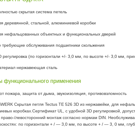
олностью скрытая система петель
ля деревянной, стальной, алюминиевой коробки
ля нефальцованных объектных и функциональных дверей
е требующие обслуживания подшипники скольжения
 регулировка (по горизонтали +/- 3,0 мм, по высоте +/- 3,0 мм, при
атериал нержавеющая сталь
 функционального применения
от пожара, защита от дыма, звукоизоляция, противовзломность
ERK Скрытая петля Tectus TE 526 3D из нержавейки, для нефаль
евых коробках.Сертификат UL, с удобной 3D регулировкой, допустим
 право-/левосторонний монтаж согласно нормам DIN. Необслужив
скостях: по горизонтали + / — 3,0 мм, по высоте + / — 3, 0 мм, глуб