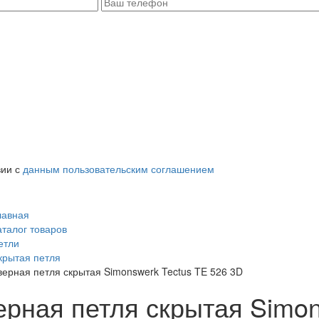
вии с
данным пользовательским соглашением
лавная
аталог товаров
етли
крытая петля
верная петля скрытая Simonswerk Tectus TE 526 3D
ерная петля скрытая Simon