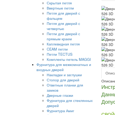
Скрытая петля
Ввертные петли
Петля для дверей с
фальцем
Петля для дверей с
четвертью
Петли для дверей с
прямым краем
Каплевидная петля
CEAM петли
Петли TECTUS
Комплекты петель MAGGI
Фурнитура для межкомнатных и
входных дверей
Опис
Накладки и заглушки
Стопор для дверей
Описан
Ответные планки для
Инстр
замков
Данн
Дверные глазки
Фурнитура для стеклянных
Допус
дверей
Фурнитура Амиг
СВОЙ