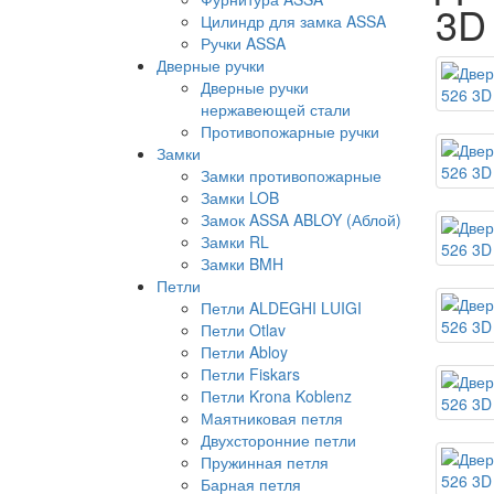
3D
Цилиндр для замка ASSA
Ручки ASSA
Дверные ручки
Дверные ручки
нержавеющей стали
Противопожарные ручки
Замки
Замки противопожарные
Замки LOB
Замок ASSA ABLOY (Аблой)
Замки RL
Замки BMH
Петли
Петли ALDEGHI LUIGI
Петли Otlav
Петли Abloy
Петли Fiskars
Петли Krona Koblenz
Маятниковая петля
Двухсторонние петли
Пружинная петля
Барная петля