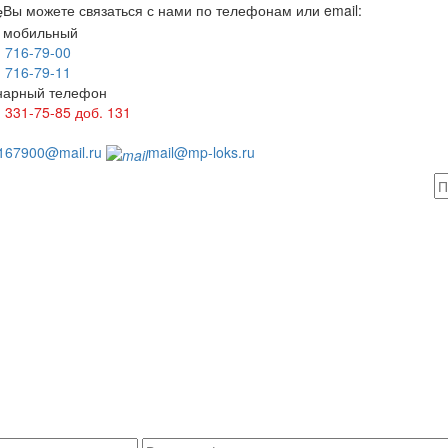
Вы можете связаться с нами по телефонам или email:
 мобильный
) 716-79-00
) 716-79-11
нарный телефон
) 331-75-85
доб. 131
1
167900@mail.ru
mail@mp-loks.ru