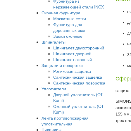
Фурнитура из
нержавеющей стали INOX
п
Оконная фурнитура
Москитные сетки
д
Фурнитура для
деревянных окон
д
Замки оконные
Шпингалеты
н
Шпингалет двухсторонний
Шпингалет дверной
3D
Шпингалет оконный
Защелки и поворотки
м
Роликовая защелка
Сантехническая защелка
Сферы
Сантехническая поворотка
Уплотнители
защита 
Дверной уплотнитель (OT
Kumi)
SIMONSW
Оконный уплотнитель (OT
алюмини
Kumi)
155 мм,
Лента противопожарная
трех пло
уплотнительная
Цилиндры