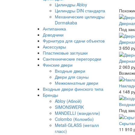
Цилиндры Abloy
Цилиндры DIN стандарта
Похожи
Механические цилиндры
Dormakaba
Дверная
Антипаника
Под зак
Доводчики
Фурнитура для сдачи объектов
Дверная
Аксессуары
3 650 р
Пластиковые заглушки
Сантехнические перегородки
Дверная
Финские двери
2 063 р
Входные двери
Возможн
Двери для сауны
Межкомнатные двери
Накладн
Входные двери финского типа
4 148 р
Бренды
Abloy (Аблой)
Входная
SIMONSWERK
Под зак
MANDELLI (манделли)
Colombo (Коломбо)
Скрытая
Metall-GLASS (металл
11 910 
гласс)