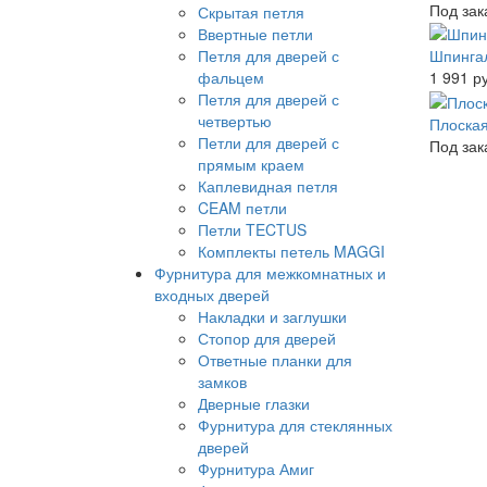
Под зак
Скрытая петля
Ввертные петли
Петля для дверей с
Шпингал
фальцем
1 991 р
Петля для дверей с
четвертью
Плоская
Петли для дверей с
Под зак
прямым краем
Каплевидная петля
CEAM петли
Петли TECTUS
Комплекты петель MAGGI
Фурнитура для межкомнатных и
входных дверей
Накладки и заглушки
Стопор для дверей
Ответные планки для
замков
Дверные глазки
Фурнитура для стеклянных
дверей
Фурнитура Амиг