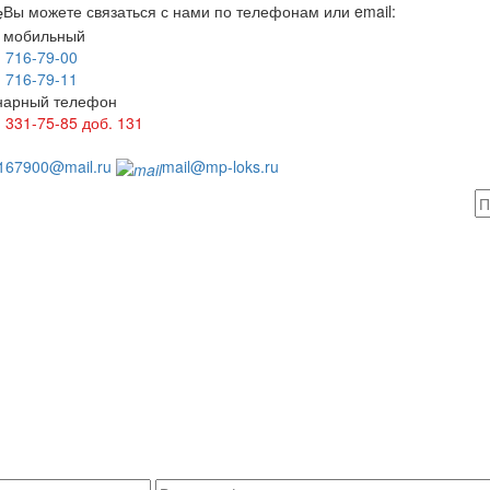
Вы можете связаться с нами по телефонам или email:
 мобильный
) 716-79-00
) 716-79-11
нарный телефон
) 331-75-85
доб. 131
1
167900@mail.ru
mail@mp-loks.ru