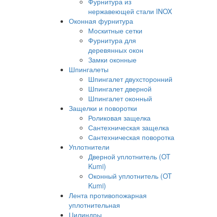
Фурнитура из
нержавеющей стали INOX
Оконная фурнитура
Москитные сетки
Фурнитура для
деревянных окон
Замки оконные
Шпингалеты
Шпингалет двухсторонний
Шпингалет дверной
Шпингалет оконный
Защелки и поворотки
Роликовая защелка
Сантехническая защелка
Сантехническая поворотка
Уплотнители
Дверной уплотнитель (OT
Kumi)
Оконный уплотнитель (OT
Kumi)
Лента противопожарная
уплотнительная
Цилиндры