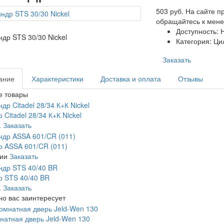
503 руб.
На сайте п
обращайтесь к мен
Доступность: 
Категория: Ци
Заказать
ание
Характеристики
Доставка и оплата
Отзывы
е товары
 Citadel 28/34 К+К Nickel
.
Заказать
 ASSA 601/CR (011)
ии
Заказать
 STS 40/40 BR
.
Заказать
о вас заинтересует
атная дверь Jeld-Wen 130