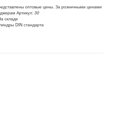
редставлены оптовые цены. За розничными ценами
еджерам
Артикул:
30
На складе
линдры DIN стандарта