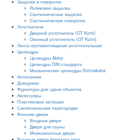
Защелки и поворотки
Роликовая защелка
Сантехническая защелка
Сантехническая поворотка
Уплотнители
Дверной уплотнитель (OT Kumi)
Оконный уплотнитель (OT Kumi)
Лента противопожарная уплотнительная
Цилиндры
Цилиндры Abloy
Цилиндры DIN стандарта
Механические цилиндры Dormakaba
Антипаника
Доводчики
Фурнитура для сдачи объектов
Аксессуары
Пластиковые заглушки
Сантехнические перегородки
Финские двери
Входные двери
Двери для сауны
Межкомнатные двери
Входные двери финского типа