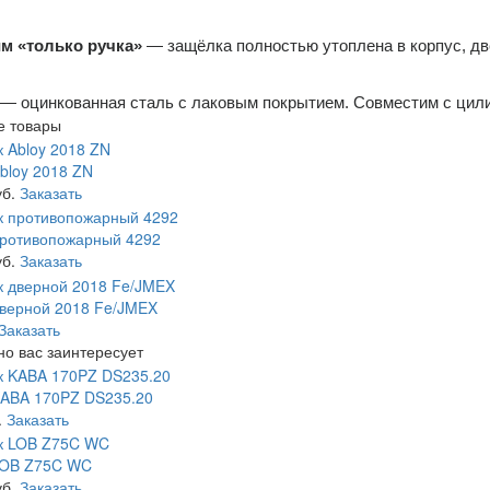
м «только ручка»
— защёлка полностью утоплена в корпус, дв
— оцинкованная сталь с лаковым покрытием. Совместим с цилинд
е товары
bloy 2018 ZN
уб.
Заказать
противопожарный 4292
уб.
Заказать
верной 2018 Fe/JMEX
Заказать
о вас заинтересует
KABA 170PZ DS235.20
.
Заказать
LOB Z75C WC
уб.
Заказать