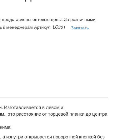
е представлены оптовые цены. За розничными
ь к менеджерам
Артикул:
LC301
Заказать
 Изготавливается в левом и
м., это расстояние от торцевой планки до центра
жима:
 а изнутри открывается поворотной кнопкой без