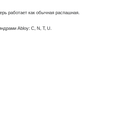
ерь работает как обычная распашная.
рами Abloy: C, N, T, U.