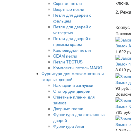
Скрытая петля
ключа.
Ввертные петли
2.
Режи
Петля для дверей с
фальцем
Петля для дверей с
Корпус 
четвертью
Похожи
Петли для дверей с
прямым краем
Замок A
Каплевидная петля
1 622 р
CEAM петли
Петли TECTUS
Замок 
Комплекты петель MAGGI
3 019 р
Фурнитура для межкомнатных и
входных дверей
Замок д
Накладки и заглушки
93 руб.
Стопор для дверей
Возможн
Ответные планки для
замков
Замок 
Дверные глазки
783 руб
Фурнитура для стеклянных
дверей
Замок 
Фурнитура Амиг
1 282 р