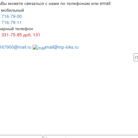
Вы можете связаться с нами по телефонам или email:
 мобильный
) 716-79-00
) 716-79-11
нарный телефон
) 331-75-85
доб. 131
1
167900@mail.ru
mail@mp-loks.ru