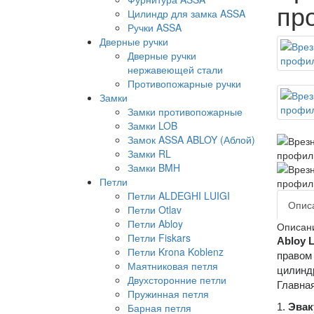
пр
Цилиндр для замка ASSA
Ручки ASSA
Дверные ручки
Дверные ручки
нержавеющей стали
Противопожарные ручки
Замки
Замки противопожарные
Замки LOB
Замок ASSA ABLOY (Аблой)
Замки RL
Замки BMH
Петли
Петли ALDEGHI LUIGI
Опис
Петли Otlav
Петли Abloy
Описан
Петли Fiskars
Abloy 
Петли Krona Koblenz
правом 
Маятниковая петля
цилиндр
Двухсторонние петли
Главная
Пружинная петля
Барная петля
1.
Эвак