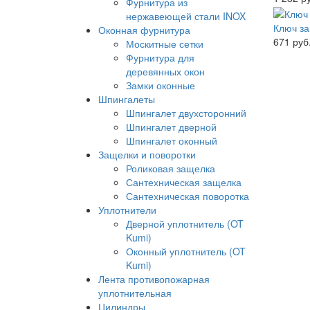
Фурнитура из
нержавеющей стали INOX
Ключ за
Оконная фурнитура
671 руб
Москитные сетки
Фурнитура для
деревянных окон
Замки оконные
Шпингалеты
Шпингалет двухсторонний
Шпингалет дверной
Шпингалет оконный
Защелки и поворотки
Роликовая защелка
Сантехническая защелка
Сантехническая поворотка
Уплотнители
Дверной уплотнитель (OT
Kumi)
Оконный уплотнитель (OT
Kumi)
Лента противопожарная
уплотнительная
Цилиндры