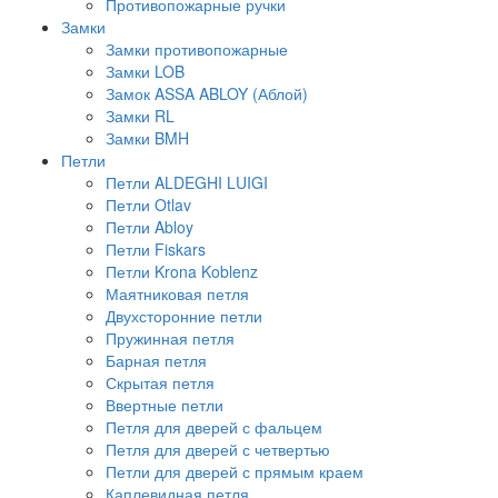
Противопожарные ручки
Замки
Замки противопожарные
Замки LOB
Замок ASSA ABLOY (Аблой)
Замки RL
Замки BMH
Петли
Петли ALDEGHI LUIGI
Петли Otlav
Петли Abloy
Петли Fiskars
Петли Krona Koblenz
Маятниковая петля
Двухсторонние петли
Пружинная петля
Барная петля
Скрытая петля
Ввертные петли
Петля для дверей с фальцем
Петля для дверей с четвертью
Петли для дверей с прямым краем
Каплевидная петля