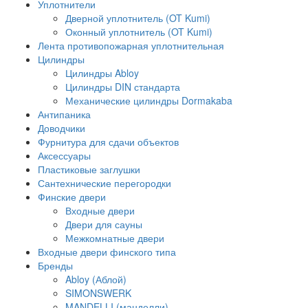
Уплотнители
Дверной уплотнитель (OT Kumi)
Оконный уплотнитель (OT Kumi)
Лента противопожарная уплотнительная
Цилиндры
Цилиндры Abloy
Цилиндры DIN стандарта
Механические цилиндры Dormakaba
Антипаника
Доводчики
Фурнитура для сдачи объектов
Аксессуары
Пластиковые заглушки
Сантехнические перегородки
Финские двери
Входные двери
Двери для сауны
Межкомнатные двери
Входные двери финского типа
Бренды
Abloy (Аблой)
SIMONSWERK
MANDELLI (манделли)