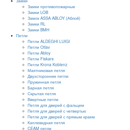
Замки
Замки противопожарные
Замки LOB
Замок ASSA ABLOY (Аблой)
Замки RL
Замки BMH
Петли
Петли ALDEGHI LUIGI
Петли Otlav
Петли Abloy
Петли Fiskars
Петли Krona Koblenz
Маятниковая петля
Двухсторонние петли
Пружинная петля
Барная петля
Скрытая петля
Ввертные петли
Петля для дверей с фальцем
Петля для дверей с четвертью
Петли для дверей с прямым краем
Каплевидная петля
CEAM петли