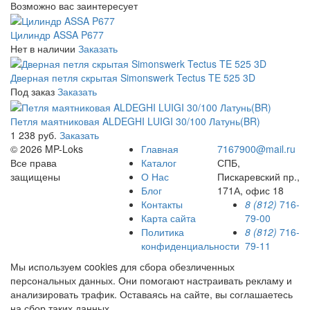
Возможно вас заинтересует
Цилиндр ASSA P677
Нет в наличии
Заказать
Дверная петля скрытая Simonswerk Tectus TE 525 3D
Под заказ
Заказать
Петля маятниковая ALDEGHI LUIGI 30/100 Латунь(BR)
1 238 руб.
Заказать
© 2026 MP-Loks
Главная
7167900@mail.ru
Все права
Каталог
СПБ,
защищены
О Нас
Пискаревский пр.,
Блог
171А, офис 18
Контакты
8 (812)
716-
Карта сайта
79-00
Политика
8 (812)
716-
конфиденциальности
79-11
Мы используем cookies для сбора обезличенных
персональных данных. Они помогают настраивать рекламу и
анализировать трафик. Оставаясь на сайте, вы соглашаетесь
на сбор таких данных.