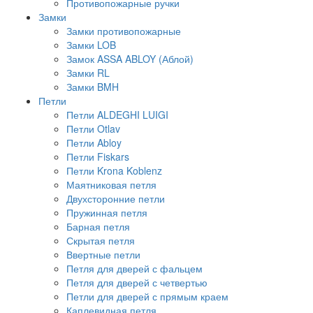
Противопожарные ручки
Замки
Замки противопожарные
Замки LOB
Замок ASSA ABLOY (Аблой)
Замки RL
Замки BMH
Петли
Петли ALDEGHI LUIGI
Петли Otlav
Петли Abloy
Петли Fiskars
Петли Krona Koblenz
Маятниковая петля
Двухсторонние петли
Пружинная петля
Барная петля
Скрытая петля
Ввертные петли
Петля для дверей с фальцем
Петля для дверей с четвертью
Петли для дверей с прямым краем
Каплевидная петля