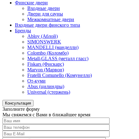
Финские двери
Входные двери
Двери для сауны
Межкомнатные двери
Входные двери финского типа
Бренды
Abloy (Аблой)
SIMONSWERK
MANDELLI (манделли)
Colombo (Коломбо)
Metall-GLASS (металл гласс)
Fiskars (Фискарс)
Marvon (Марвон)
Fratelli Comunello (Комунелло)
От-куми
Abus (цилиндры)
Universal (стержень)
Консультация
Заполните форму
Мы свяжемся с Вами в ближайшее время