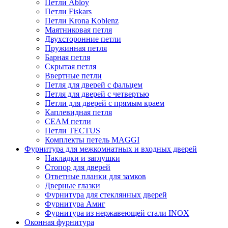
Петли Abloy
Петли Fiskars
Петли Krona Koblenz
Маятниковая петля
Двухсторонние петли
Пружинная петля
Барная петля
Скрытая петля
Ввертные петли
Петля для дверей с фальцем
Петля для дверей с четвертью
Петли для дверей с прямым краем
Каплевидная петля
CEAM петли
Петли TECTUS
Комплекты петель MAGGI
Фурнитура для межкомнатных и входных дверей
Накладки и заглушки
Стопор для дверей
Ответные планки для замков
Дверные глазки
Фурнитура для стеклянных дверей
Фурнитура Амиг
Фурнитура из нержавеющей стали INOX
Оконная фурнитура