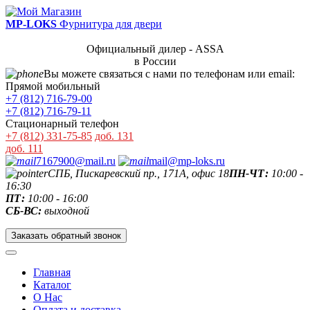
MP-LOKS
Фурнитура для двери
Официальный дилер - ASSA
в России
Вы можете связаться с нами по телефонам или email:
Прямой мобильный
+7 (812) 716-79-00
+7 (812) 716-79-11
Стационарный телефон
+7 (812) 331-75-85
доб. 131
доб. 111
7167900@mail.ru
mail@mp-loks.ru
СПБ, Пискаревский пр., 171А, офис 18
ПН-ЧТ:
10:00 -
16:30
ПТ:
10:00 - 16:00
СБ-ВС:
выходной
Заказать обратный звонок
Главная
Каталог
О Нас
Оплата и доставка