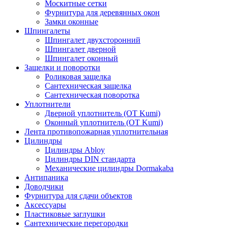
Москитные сетки
Фурнитура для деревянных окон
Замки оконные
Шпингалеты
Шпингалет двухсторонний
Шпингалет дверной
Шпингалет оконный
Защелки и поворотки
Роликовая защелка
Сантехническая защелка
Сантехническая поворотка
Уплотнители
Дверной уплотнитель (OT Kumi)
Оконный уплотнитель (OT Kumi)
Лента противопожарная уплотнительная
Цилиндры
Цилиндры Abloy
Цилиндры DIN стандарта
Механические цилиндры Dormakaba
Антипаника
Доводчики
Фурнитура для сдачи объектов
Аксессуары
Пластиковые заглушки
Сантехнические перегородки