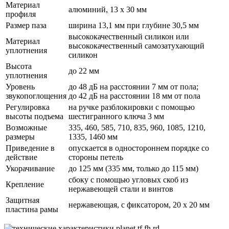
Материал
алюминий, 13 х 30 мм
профиля
Размер паза
ширина 13,1 мм при глубине 30,5 мм
высококачественный силикон или
Материал
высококачественный самозатухающий
уплотнения
силикон
Высота
до 22 мм
уплотнения
Уровень
до 48 дБ на расстоянии 7 мм от пола;
звукопоглощения
до 42 дБ на расстоянии 18 мм от пола
Регулировка
на ручке разблокировки с помощью
высоты подъема
шестигранного ключа 3 мм
Возможные
335, 460, 585, 710, 835, 960, 1085, 1210,
размеры
1335, 1460 мм
Приведение в
опускается в одностороннем порядке со
действие
стороны петель
Укорачивание
до 125 мм (335 мм, только до 115 мм)
сбоку с помощью угловых скоб из
Крепление
нержавеющей стали и винтов
Защитная
нержавеющая, с фиксатором, 20 х 20 мм
пластина рамы