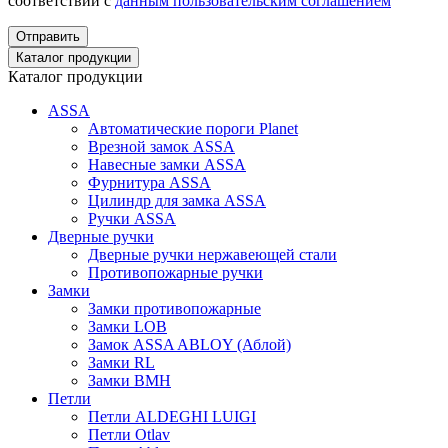
соответствии с
данным пользовательским соглашением
Отправить
Каталог продукции
Каталог продукции
ASSA
Автоматические пороги Planet
Врезной замок ASSA
Навесные замки ASSA
Фурнитура ASSA
Цилиндр для замка ASSA
Ручки ASSA
Дверные ручки
Дверные ручки нержавеющей стали
Противопожарные ручки
Замки
Замки противопожарные
Замки LOB
Замок ASSA ABLOY (Аблой)
Замки RL
Замки BMH
Петли
Петли ALDEGHI LUIGI
Петли Otlav