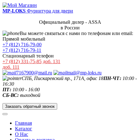
MP-LOKS
Фурнитура для двери
Официальный дилер - ASSA
в России
Вы можете связаться с нами по телефонам или email:
Прямой мобильный
+7 (812) 716-79-00
+7 (812) 716-79-11
Стационарный телефон
+7 (812) 331-75-85
доб. 131
доб. 111
7167900@mail.ru
mail@mp-loks.ru
СПБ, Пискаревский пр., 171А, офис 18
ПН-ЧТ:
10:00 -
16:30
ПТ:
10:00 - 16:00
СБ-ВС:
выходной
Заказать обратный звонок
Главная
Каталог
О Нас
Оплата и доставка