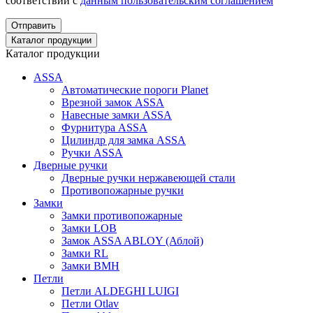
соответствии с
данным пользовательским соглашением
Отправить
Каталог продукции
Каталог продукции
ASSA
Автоматические пороги Planet
Врезной замок ASSA
Навесные замки ASSA
Фурнитура ASSA
Цилиндр для замка ASSA
Ручки ASSA
Дверные ручки
Дверные ручки нержавеющей стали
Противопожарные ручки
Замки
Замки противопожарные
Замки LOB
Замок ASSA ABLOY (Аблой)
Замки RL
Замки BMH
Петли
Петли ALDEGHI LUIGI
Петли Otlav