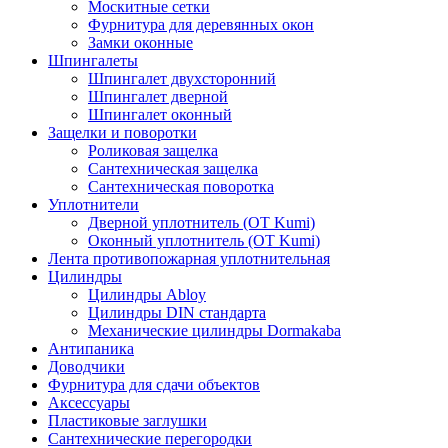
Москитные сетки
Фурнитура для деревянных окон
Замки оконные
Шпингалеты
Шпингалет двухсторонний
Шпингалет дверной
Шпингалет оконный
Защелки и поворотки
Роликовая защелка
Сантехническая защелка
Сантехническая поворотка
Уплотнители
Дверной уплотнитель (OT Kumi)
Оконный уплотнитель (OT Kumi)
Лента противопожарная уплотнительная
Цилиндры
Цилиндры Abloy
Цилиндры DIN стандарта
Механические цилиндры Dormakaba
Антипаника
Доводчики
Фурнитура для сдачи объектов
Аксессуары
Пластиковые заглушки
Сантехнические перегородки