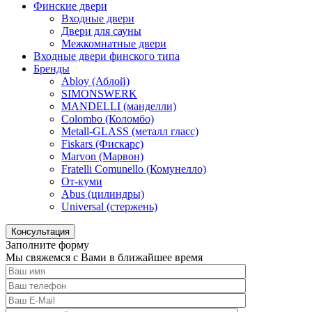
Финские двери
Входные двери
Двери для сауны
Межкомнатные двери
Входные двери финского типа
Бренды
Abloy (Аблой)
SIMONSWERK
MANDELLI (манделли)
Colombo (Коломбо)
Metall-GLASS (металл гласс)
Fiskars (Фискарс)
Marvon (Марвон)
Fratelli Comunello (Комунелло)
От-куми
Abus (цилиндры)
Universal (стержень)
Консультация
Заполните форму
Мы свяжемся с Вами в ближайшее время