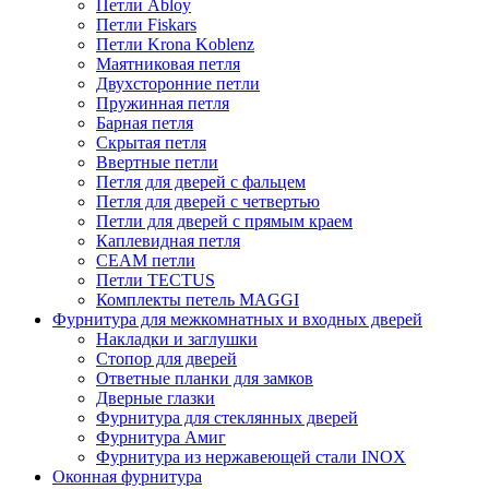
Петли Abloy
Петли Fiskars
Петли Krona Koblenz
Маятниковая петля
Двухсторонние петли
Пружинная петля
Барная петля
Скрытая петля
Ввертные петли
Петля для дверей с фальцем
Петля для дверей с четвертью
Петли для дверей с прямым краем
Каплевидная петля
CEAM петли
Петли TECTUS
Комплекты петель MAGGI
Фурнитура для межкомнатных и входных дверей
Накладки и заглушки
Стопор для дверей
Ответные планки для замков
Дверные глазки
Фурнитура для стеклянных дверей
Фурнитура Амиг
Фурнитура из нержавеющей стали INOX
Оконная фурнитура