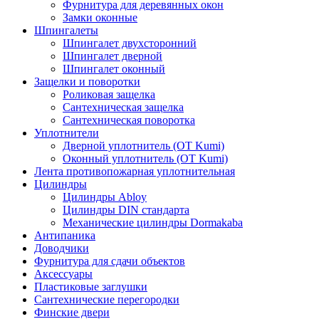
Фурнитура для деревянных окон
Замки оконные
Шпингалеты
Шпингалет двухсторонний
Шпингалет дверной
Шпингалет оконный
Защелки и поворотки
Роликовая защелка
Сантехническая защелка
Сантехническая поворотка
Уплотнители
Дверной уплотнитель (OT Kumi)
Оконный уплотнитель (OT Kumi)
Лента противопожарная уплотнительная
Цилиндры
Цилиндры Abloy
Цилиндры DIN стандарта
Механические цилиндры Dormakaba
Антипаника
Доводчики
Фурнитура для сдачи объектов
Аксессуары
Пластиковые заглушки
Сантехнические перегородки
Финские двери