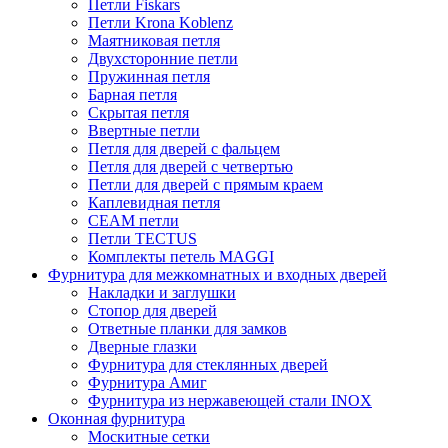
Петли Fiskars
Петли Krona Koblenz
Маятниковая петля
Двухсторонние петли
Пружинная петля
Барная петля
Скрытая петля
Ввертные петли
Петля для дверей с фальцем
Петля для дверей с четвертью
Петли для дверей с прямым краем
Каплевидная петля
CEAM петли
Петли TECTUS
Комплекты петель MAGGI
Фурнитура для межкомнатных и входных дверей
Накладки и заглушки
Стопор для дверей
Ответные планки для замков
Дверные глазки
Фурнитура для стеклянных дверей
Фурнитура Амиг
Фурнитура из нержавеющей стали INOX
Оконная фурнитура
Москитные сетки