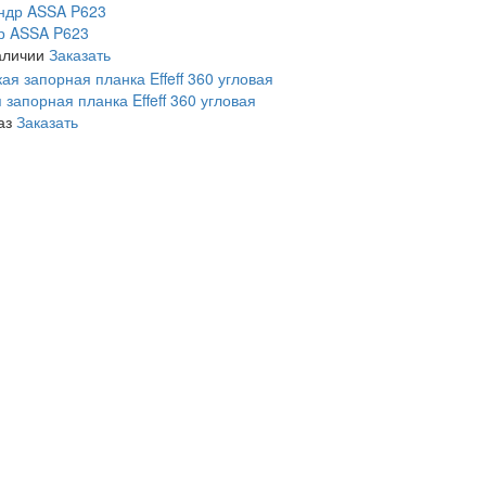
р ASSA P623
аличии
Заказать
 запорная планка Effeff 360 угловая
аз
Заказать