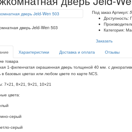
жкомнатная дверь Jeld-We
Под заказ
Артикул:
Доступность: 
Производитель
Категория: Ма
Заказать
ание
Характеристики
Доставка и оплата
Отзывы
ие товара
ая 1-филенчатая окрашенная дверь толщиной 40 мм. c декорати
ь в базовых цветах или любом цвете по карте NCS.
: 7×21, 8×21, 9×21, 10×21
ые цвета:
елый
емно-серый
ветло-серый