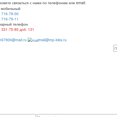
ожете связаться с нами по телефонам или email:
 мобильный
) 716-79-00
) 716-79-11
нарный телефон
) 331-75-85
доб. 131
1
167900@mail.ru
mail@mp-loks.ru