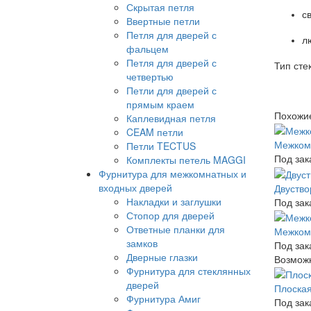
Скрытая петля
с
Ввертные петли
Петля для дверей с
л
фальцем
Петля для дверей с
Тип сте
четвертью
Петли для дверей с
прямым краем
Похожи
Каплевидная петля
CEAM петли
Межкомн
Петли TECTUS
Под зак
Комплекты петель MAGGI
Фурнитура для межкомнатных и
входных дверей
Двуство
Накладки и заглушки
Под зак
Стопор для дверей
Ответные планки для
Межком
замков
Под зак
Дверные глазки
Возможн
Фурнитура для стеклянных
дверей
Плоская
Фурнитура Амиг
Под зак