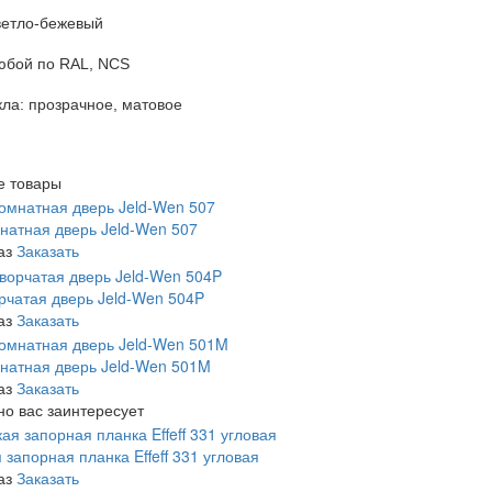
ветло-бежевый
юбой по RAL, NCS
кла: прозрачное, матовое
е товары
атная дверь Jeld-Wen 507
аз
Заказать
рчатая дверь Jeld-Wen 504P
аз
Заказать
натная дверь Jeld-Wen 501M
аз
Заказать
о вас заинтересует
 запорная планка Effeff 331 угловая
аз
Заказать