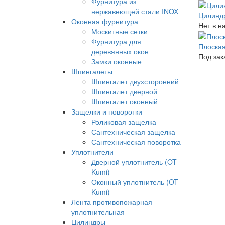
Фурнитура из
нержавеющей стали INOX
Цилинд
Оконная фурнитура
Нет в н
Москитные сетки
Фурнитура для
Плоская
деревянных окон
Под зак
Замки оконные
Шпингалеты
Шпингалет двухсторонний
Шпингалет дверной
Шпингалет оконный
Защелки и поворотки
Роликовая защелка
Сантехническая защелка
Сантехническая поворотка
Уплотнители
Дверной уплотнитель (OT
Kumi)
Оконный уплотнитель (OT
Kumi)
Лента противопожарная
уплотнительная
Цилиндры