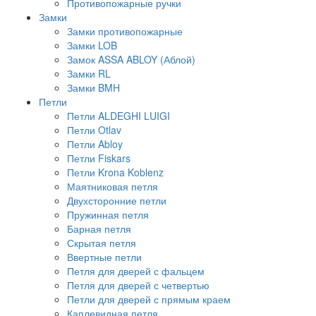
Противопожарные ручки
Замки
Замки противопожарные
Замки LOB
Замок ASSA ABLOY (Аблой)
Замки RL
Замки BMH
Петли
Петли ALDEGHI LUIGI
Петли Otlav
Петли Abloy
Петли Fiskars
Петли Krona Koblenz
Маятниковая петля
Двухсторонние петли
Пружинная петля
Барная петля
Скрытая петля
Ввертные петли
Петля для дверей с фальцем
Петля для дверей с четвертью
Петли для дверей с прямым краем
Каплевидная петля