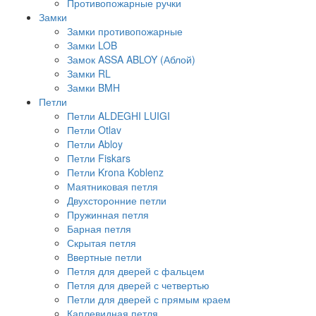
Противопожарные ручки
Замки
Замки противопожарные
Замки LOB
Замок ASSA ABLOY (Аблой)
Замки RL
Замки BMH
Петли
Петли ALDEGHI LUIGI
Петли Otlav
Петли Abloy
Петли Fiskars
Петли Krona Koblenz
Маятниковая петля
Двухсторонние петли
Пружинная петля
Барная петля
Скрытая петля
Ввертные петли
Петля для дверей с фальцем
Петля для дверей с четвертью
Петли для дверей с прямым краем
Каплевидная петля