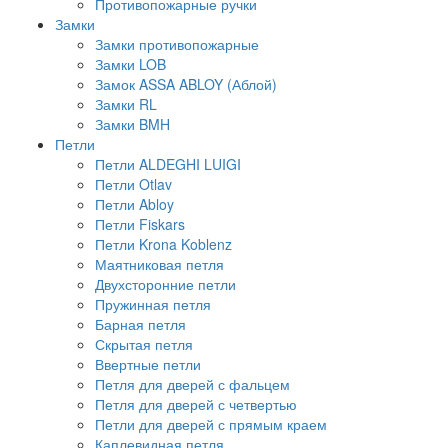
Противопожарные ручки
Замки
Замки противопожарные
Замки LOB
Замок ASSA ABLOY (Аблой)
Замки RL
Замки BMH
Петли
Петли ALDEGHI LUIGI
Петли Otlav
Петли Abloy
Петли Fiskars
Петли Krona Koblenz
Маятниковая петля
Двухсторонние петли
Пружинная петля
Барная петля
Скрытая петля
Ввертные петли
Петля для дверей с фальцем
Петля для дверей с четвертью
Петли для дверей с прямым краем
Каплевидная петля