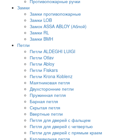
Противопожарные ручки
Замки
Замки противопожарные
Замки LOB
Замок ASSA ABLOY (Аблой)
Замки RL
Замки BMH
Петли
Петли ALDEGHI LUIGI
Петли Otlav
Петли Abloy
Петли Fiskars
Петли Krona Koblenz
Маятниковая петля
Двухсторонние петли
Пружинная петля
Барная петля
Скрытая петля
Ввертные петли
Петля для дверей с фальцем
Петля для дверей с четвертью
Петли для дверей с прямым краем
Каплевидная петля