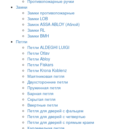
Противопожарные ручки
Замки
Замки противопожарные
Замки LOB
Замок ASSA ABLOY (Аблой)
Замки RL
Замки BMH
Петли
Петли ALDEGHI LUIGI
Петли Otlav
Петли Abloy
Петли Fiskars
Петли Krona Koblenz
Маятниковая петля
Двухсторонние петли
Пружинная петля
Барная петля
Скрытая петля
Ввертные петли
Петля для дверей с фальцем
Петля для дверей с четвертью
Петли для дверей с прямым краем
Каплевидная петля