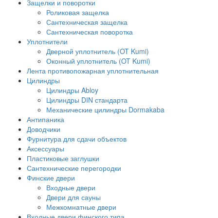
Защелки и поворотки
Роликовая защелка
Сантехническая защелка
Сантехническая поворотка
Уплотнители
Дверной уплотнитель (OT Kumi)
Оконный уплотнитель (OT Kumi)
Лента противопожарная уплотнительная
Цилиндры
Цилиндры Abloy
Цилиндры DIN стандарта
Механические цилиндры Dormakaba
Антипаника
Доводчики
Фурнитура для сдачи объектов
Аксессуары
Пластиковые заглушки
Сантехнические перегородки
Финские двери
Входные двери
Двери для сауны
Межкомнатные двери
Входные двери финского типа