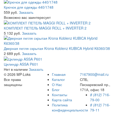
Крючок для одежды 440/1748
559 руб.
Заказать
Возможно вас заинтересует
КОМПЛЕКТ ПЕТЕЛЬ MAGGI ROLL + INVERTER 2
5 132 руб.
Заказать
Дверная петля скрытая Krona Koblenz KUBICA Hybrid K6360/38
2 689 руб.
Заказать
Цилиндр ASSA P601
Нет в наличии
Заказать
© 2026 MP-Loks
Главная
7167900@mail.ru
Все права
Каталог
СПБ,
защищены
О Нас
Пискаревский пр.,
Блог
171А, офис 18
Контакты
8 (812)
716-
Карта сайта
79-00
Политика
8 (812)
716-
конфиденциальности
79-11