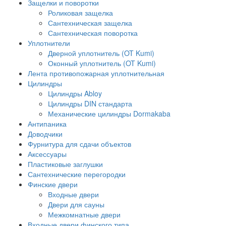
Защелки и поворотки
Роликовая защелка
Сантехническая защелка
Сантехническая поворотка
Уплотнители
Дверной уплотнитель (OT Kumi)
Оконный уплотнитель (OT Kumi)
Лента противопожарная уплотнительная
Цилиндры
Цилиндры Abloy
Цилиндры DIN стандарта
Механические цилиндры Dormakaba
Антипаника
Доводчики
Фурнитура для сдачи объектов
Аксессуары
Пластиковые заглушки
Сантехнические перегородки
Финские двери
Входные двери
Двери для сауны
Межкомнатные двери
Входные двери финского типа