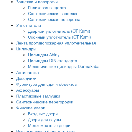
Защелки и поворотки
Роликовая защелка
Сантехническая защелка
Сантехническая поворотка
Уплотнители
Дверной уплотнитель (OT Kumi)
Оконный уплотнитель (OT Kumi)
Лента противопожарная уплотнительная
Цилиндры
Цилиндры Abloy
Цилиндры DIN стандарта
Механические цилиндры Dormakaba
Антипаника
Доводчики
Фурнитура для сдачи объектов
Аксессуары
Пластиковые заглушки
Сантехнические перегородки
Финские двери
Входные двери
Двери для сауны
Межкомнатные двери
Входные двери финского типа