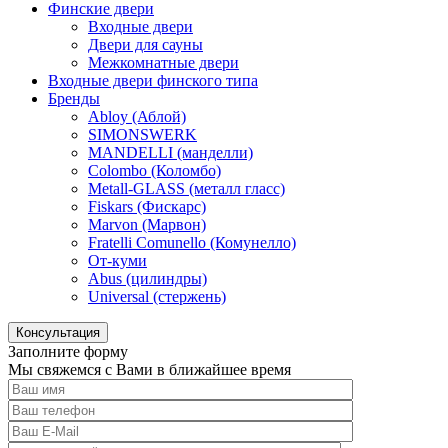
Финские двери
Входные двери
Двери для сауны
Межкомнатные двери
Входные двери финского типа
Бренды
Abloy (Аблой)
SIMONSWERK
MANDELLI (манделли)
Colombo (Коломбо)
Metall-GLASS (металл гласс)
Fiskars (Фискарс)
Marvon (Марвон)
Fratelli Comunello (Комунелло)
От-куми
Abus (цилиндры)
Universal (стержень)
Консультация
Заполните форму
Мы свяжемся с Вами в ближайшее время