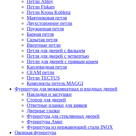
Петли Abloy
Петли Fiskars
Петли Krona Koblenz
Маятниковая петля
Двухсторонние петли
Пружинная петля
Барная петля
Скрытая петля
Ввертные петли
Петля для дверей с фальцем
Петля для дверей с четвертью
Петли для дверей с прямым краем
Каплевидная петля
CEAM петли
Петли TECTUS
Комплекты петель MAGGI
Фурнитура для межкомнатных и входных дверей
Накладки и заглушки
Стопор для дверей
Ответные планки для замков
Дверные глазки
Фурнитура для стеклянных дверей
Фурнитура Амиг
Фурнитура из нержавеющей стали INOX
Оконная фурнитура