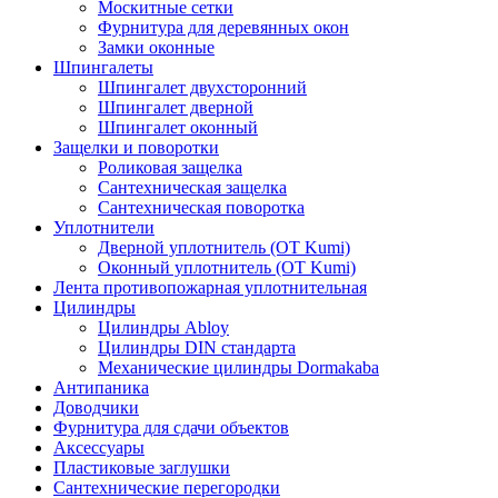
Москитные сетки
Фурнитура для деревянных окон
Замки оконные
Шпингалеты
Шпингалет двухсторонний
Шпингалет дверной
Шпингалет оконный
Защелки и поворотки
Роликовая защелка
Сантехническая защелка
Сантехническая поворотка
Уплотнители
Дверной уплотнитель (OT Kumi)
Оконный уплотнитель (OT Kumi)
Лента противопожарная уплотнительная
Цилиндры
Цилиндры Abloy
Цилиндры DIN стандарта
Механические цилиндры Dormakaba
Антипаника
Доводчики
Фурнитура для сдачи объектов
Аксессуары
Пластиковые заглушки
Сантехнические перегородки