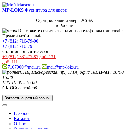
MP-LOKS
Фурнитура для двери
Официальный дилер - ASSA
в России
Вы можете связаться с нами по телефонам или email:
Прямой мобильный
+7 (812) 716-79-00
+7 (812) 716-79-11
Стационарный телефон
+7 (812) 331-75-85
доб. 131
доб. 111
7167900@mail.ru
mail@mp-loks.ru
СПБ, Пискаревский пр., 171А, офис 18
ПН-ЧТ:
10:00 -
16:30
ПТ:
10:00 - 16:00
СБ-ВС:
выходной
Заказать обратный звонок
Главная
Каталог
О Нас
Оплата и доставка