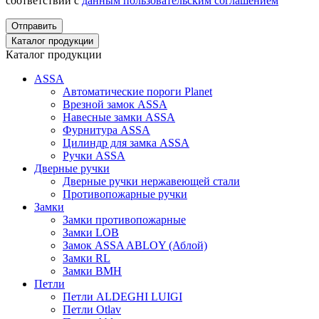
соответствии с
данным пользовательским соглашением
Отправить
Каталог продукции
Каталог продукции
ASSA
Автоматические пороги Planet
Врезной замок ASSA
Навесные замки ASSA
Фурнитура ASSA
Цилиндр для замка ASSA
Ручки ASSA
Дверные ручки
Дверные ручки нержавеющей стали
Противопожарные ручки
Замки
Замки противопожарные
Замки LOB
Замок ASSA ABLOY (Аблой)
Замки RL
Замки BMH
Петли
Петли ALDEGHI LUIGI
Петли Otlav